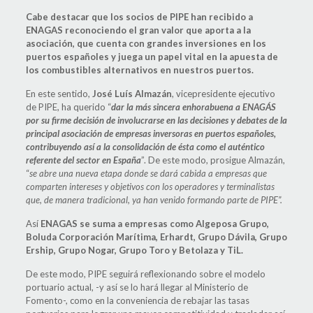
Cabe destacar que los socios de PIPE han recibido a
ENAGAS reconociendo el gran valor que aporta a la
asociación, que cuenta con grandes inversiones en los
puertos españoles y juega un papel vital en la apuesta de
los combustibles alternativos en nuestros puertos.
En este sentido,
Jos
é
Luís Almazán
, vicepresidente ejecutivo
de PIPE, ha querido “
dar la más sincera enhorabuena a ENAGÁS
por su firme decisión de involucrarse en las decisiones y debates de la
principal asociación de empresas inversoras en puertos españoles,
contribuyendo así a la consolidació
n de
é
sta como el aut
é
ntico
referente del sector en España
”. De este modo, prosigue Almazán,
“
se abre una nueva etapa donde se dar
á
cabida a empresas que
comparten intereses y objetivos con los operadores y terminalistas
que, de manera tradicional, ya han venido formando parte de PIPE”.
Así
ENAGAS se suma a empresas como Algeposa Grupo,
Boluda Corporaci
ón Marí
tima, Erhardt, Grupo D
ávila, Grupo
Ership, Grupo Nogar, Grupo Toro y Betolaza y TiL.
De este modo, PIPE seguirá reflexionando sobre el modelo
portuario actual, -y así se lo hará llegar al Ministerio de
Fomento-, como en la conveniencia de rebajar las tasas