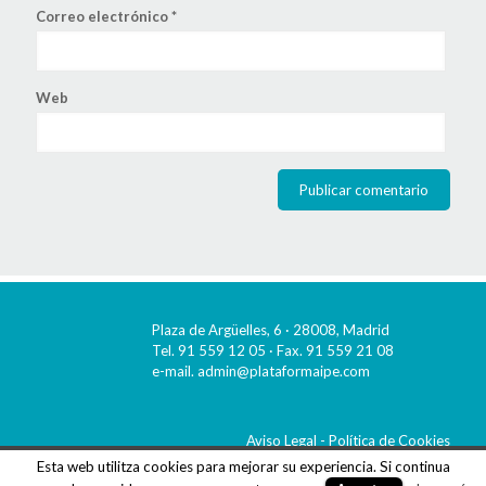
Correo electrónico
*
Web
Plaza de Argüelles, 6 · 28008, Madrid
Tel. 91 559 12 05 · Fax. 91 559 21 08
e-mail.
admin@plataformaipe.com
Aviso Legal
-
Política de Cookies
© 2018 Plataforma IPE
Esta web utilitza cookies para mejorar su experiencia. Si continua