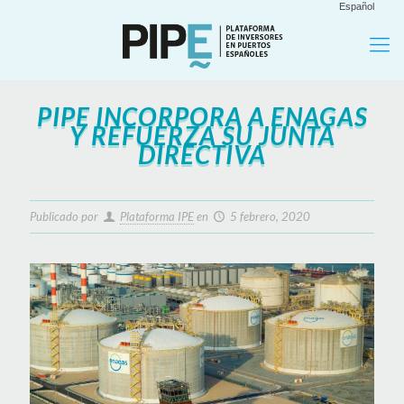
Español
PIPE INCORPORA A ENAGAS
Y REFUERZA SU JUNTA
DIRECTIVA
Publicado por
Plataforma IPE
en
5 febrero, 2020