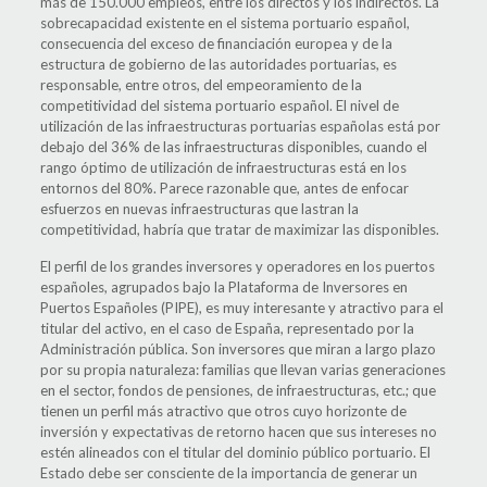
más de 150.000 empleos, entre los directos y los indirectos. La
sobrecapacidad existente en el sistema portuario español,
consecuencia del exceso de financiación europea y de la
estructura de gobierno de las autoridades portuarias, es
responsable, entre otros, del empeoramiento de la
competitividad del sistema portuario español. El nivel de
utilización de las infraestructuras portuarias españolas está por
debajo del 36% de las infraestructuras disponibles, cuando el
rango óptimo de utilización de infraestructuras está en los
entornos del 80%. Parece razonable que, antes de enfocar
esfuerzos en nuevas infraestructuras que lastran la
competitividad, habría que tratar de maximizar las disponibles.
El perfil de los grandes inversores y operadores en los puertos
españoles, agrupados bajo la Plataforma de Inversores en
Puertos Españoles (PIPE), es muy interesante y atractivo para el
titular del activo, en el caso de España, representado por la
Administración pública. Son inversores que miran a largo plazo
por su propia naturaleza: familias que llevan varias generaciones
en el sector, fondos de pensiones, de infraestructuras, etc.; que
tienen un perfil más atractivo que otros cuyo horizonte de
inversión y expectativas de retorno hacen que sus intereses no
estén alineados con el titular del dominio público portuario. El
Estado debe ser consciente de la importancia de generar un